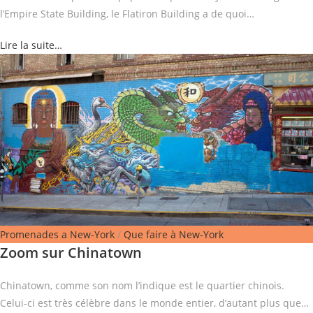
l’Empire State Building, le Flatiron Building a de quoi…
Lire la suite…
Promenades a New-York
/
Que faire à New-York
Zoom sur Chinatown
Chinatown, comme son nom l’indique est le quartier chinois.
Celui-ci est très célèbre dans le monde entier, d’autant plus que…