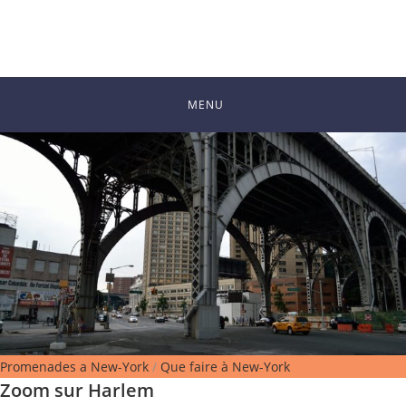
MENU
Promenades a New-York
/
Que faire à New-York
Zoom sur Harlem